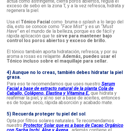
actúa como astringente, cierra poros abiertos, regula el
exceso de sebo en la zona T, y a la vez refresca, hidrata y
regenera la piel.
Usa el
Tónico Facial
como bruma o
splash
a lo largo del
día, esto se conoce como
“Face Mist”
y es un
“Must
Have”
en el mundo de la belleza, porque es de fácil y
rápida aplicación que te
sirve para mantener bajo
control los poros abiertos y exceso de brillo.
El tónico también aporta hidratación, refresca, y por su
aroma a rosas es relajante.
Además, puedes usar el
Tónico incluso sobre el maquillaje para sellar.
4)
Aunque no lo creas, también debes hidratar la piel
grasa.
Para eso te recomendamos que uses nuestro
Serum
Facial a base de extracto natural de la planta Cola de
Caballo, Colágeno, Elastina y Vitamina E
,
que hidrata y
reafirmar la piel, y al no ser a base de aceites, entonces
es de toque seco, rápida absorción y acabado mate.
5) Recuerda proteger tu piel del sol
.
Opta por filtros solares naturales. Te recomendamos
nuestro
Protector Solar que es a base de Cacao Orgánico
con Sacha Inchi, Aloe y Avena
,
además con
tiene el