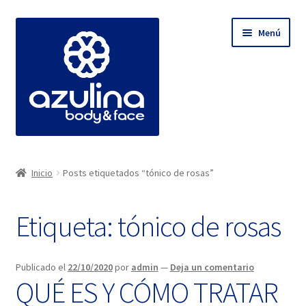
Ir
Ir
Menú
a
al
la
contenido
navegación
Expandi
TIENDA | Cosméticos Naturales y Minimalistas
el
Inicio
Posts etiquetados “tónico de rosas”
menú
Expandi
BLOG AZULINA
hijo
el
Etiqueta:
tónico de rosas
menú
WhatsApp (Asesoría Personalizada)
hijo
INICIO
Publicado el
22/10/2020
por
admin
—
Deja un comentario
QUÉ ES Y CÓMO TRATAR