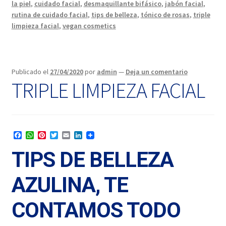
la piel
,
cuidado facial
,
desmaquillante bifásico
,
jabón facial
,
rutina de cuidado facial
,
tips de belleza
,
tónico de rosas
,
triple
limpieza facial
,
vegan cosmetics
Publicado el
27/04/2020
por
admin
—
Deja un comentario
TRIPLE LIMPIEZA FACIAL
F
W
P
T
E
L
a
h
i
w
m
i
c
a
n
i
a
n
TIPS DE BELLEZA
e
t
t
t
i
k
b
s
e
t
l
e
o
A
r
e
d
AZULINA, TE
o
p
e
r
I
k
p
s
n
t
CONTAMOS TODO