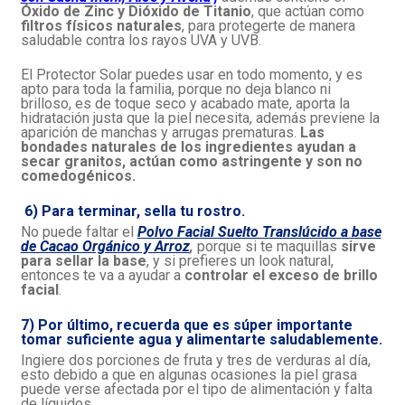
Óxido de Zinc y Dióxido de Titanio
, que actúan como
filtros físicos naturales
, para protegerte de manera
saludable contra los rayos UVA y UVB.
El Protector Solar puedes usar en todo momento, y es
apto para toda la familia, porque no deja blanco ni
brilloso, es de toque seco y acabado mate, aporta la
hidratación justa que la piel necesita, además previene la
aparición de manchas y arrugas prematuras.
Las
bondades naturales de los ingredientes ayudan a
secar granitos, actúan como astringente y son no
comedogénicos.
6) Para terminar, sella tu rostro.
No puede faltar el
Polvo Facial Suelto Translúcido a base
de Cacao Orgánico y Arroz
,
porque si te maquillas
sirve
para sellar la base
, y si prefieres un look natural,
entonces te va a ayudar a
controlar el exceso de brillo
facial
.
7) Por último, recuerda que es súper importante
tomar suficiente agua y alimentarte saludablemente.
Ingiere dos porciones de fruta y tres de verduras al día,
esto debido a que en algunas ocasiones la piel grasa
puede verse afectada por el tipo de alimentación y falta
de líquidos.