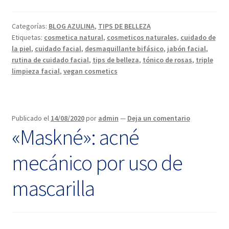
Categorías:
BLOG AZULINA
,
TIPS DE BELLEZA
Etiquetas:
cosmetica natural
,
cosmeticos naturales
,
cuidado de
la piel
,
cuidado facial
,
desmaquillante bifásico
,
jabón facial
,
rutina de cuidado facial
,
tips de belleza
,
tónico de rosas
,
triple
limpieza facial
,
vegan cosmetics
Publicado el
14/08/2020
por
admin
—
Deja un comentario
«Maskné»: acné
mecánico por uso de
mascarilla