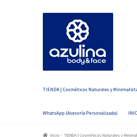
Ir
Ir
a
al
la
contenido
navegación
TIENDA | Cosméticos Naturales y Minimalist
WhatsApp (Asesoría Personalizada)
INI
Inicio
TIENDA | Cosméticos Naturales y Minimal