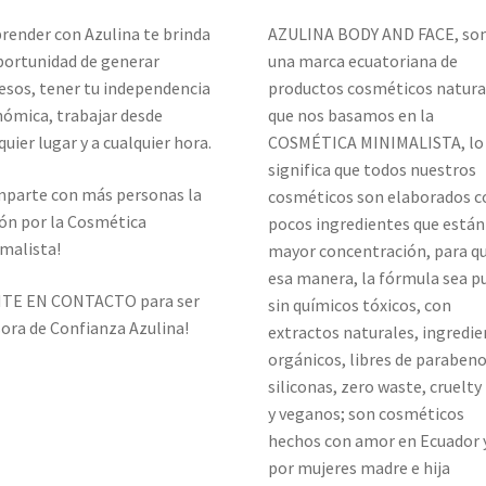
ender con Azulina te brinda
AZULINA BODY AND FACE, s
portunidad de generar
una marca ecuatoriana de
esos, tener tu independencia
productos cosméticos natura
ómica, trabajar desde
que nos basamos en la
quier lugar y a cualquier hora.
COSMÉTICA MINIMALISTA, lo 
significa que todos nuestros
parte con más personas la
cosméticos son elaborados c
ón por la Cosmética
pocos ingredientes que están
malista!
mayor concentración, para q
esa manera, la fórmula sea p
TE EN CONTACTO para ser
sin químicos tóxicos, con
ora de Confianza Azulina!
extractos naturales, ingredi
orgánicos, libres de parabeno
siliconas, zero waste, cruelty
y veganos; son cosméticos
hechos con amor en Ecuador 
por mujeres madre e hija