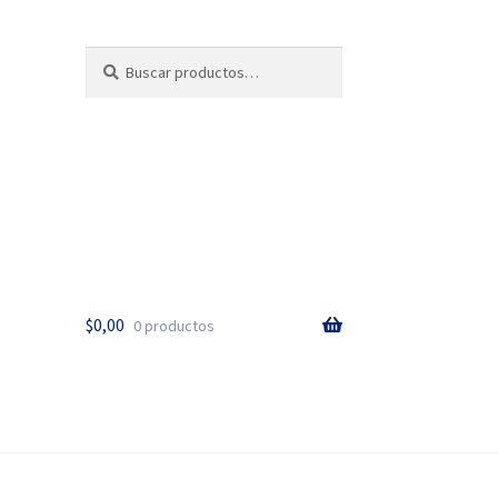
Buscar
Buscar
por:
$
0,00
0 productos