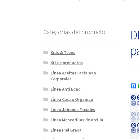
D
Categorías del producto
p
Kids & Teens
Kit de productos
Línea Aceites Faciales y
Corporales
F
Línea Anti Edad
a
c
Línea Cacao Orgánico
e
b
Línea Jabones Faciales
o
o
Línea Mascarillas de Arcilla
k
Línea Piel Grasa