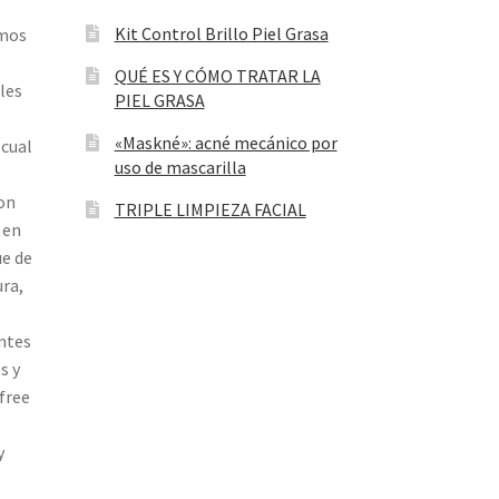
Kit Control Brillo Piel Grasa
omos
QUÉ ES Y CÓMO TRATAR LA
les
PIEL GRASA
«Maskné»: acné mecánico por
cual
uso de mascarilla
on
TRIPLE LIMPIEZA FACIAL
 en
ue de
ura,
entes
s y
 free
y