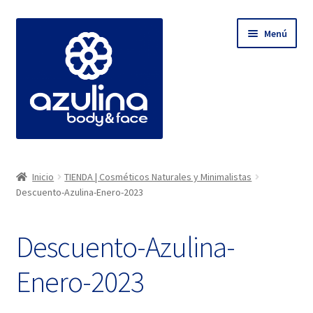
Ir
Ir
Menú
a
al
la
contenido
navegación
Expandi
TIENDA | Cosméticos Naturales y Minimalistas
el
Inicio
TIENDA | Cosméticos Naturales y Minimalistas
menú
Expandi
Descuento-Azulina-Enero-2023
BLOG AZULINA
hijo
el
menú
WhatsApp (Asesoría Personalizada)
Descuento-Azulina-
hijo
INICIO
Enero-2023