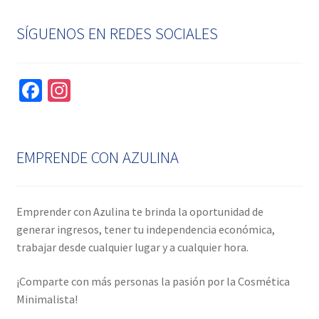
SÍGUENOS EN REDES SOCIALES
Fa
In
ce
st
b
ag
o
ra
EMPRENDE CON AZULINA
o
m
k
Emprender con Azulina te brinda la oportunidad de
generar ingresos, tener tu independencia económica,
trabajar desde cualquier lugar y a cualquier hora.
¡Comparte con más personas la pasión por la Cosmética
Minimalista!