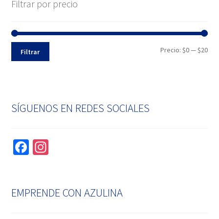
Filtrar por precio
Pre
Pre
Precio:
$0
—
$20
Filtrar
mín
máx
SÍGUENOS EN REDES SOCIALES
Fa
In
ce
st
b
ag
o
ra
EMPRENDE CON AZULINA
o
m