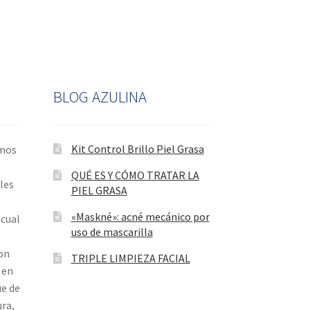
BLOG AZULINA
Kit Control Brillo Piel Grasa
omos
QUÉ ES Y CÓMO TRATAR LA
les
PIEL GRASA
«Maskné»: acné mecánico por
cual
uso de mascarilla
on
TRIPLE LIMPIEZA FACIAL
 en
ue de
ura,