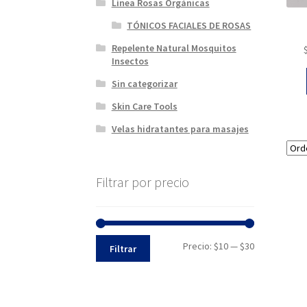
Línea Rosas Orgánicas
TÓNICOS FACIALES DE ROSAS
Repelente Natural Mosquitos
Insectos
Sin categorizar
Skin Care Tools
Velas hidratantes para masajes
Filtrar por precio
Precio
Precio
Precio:
$10
—
$30
Filtrar
mínimo
máximo