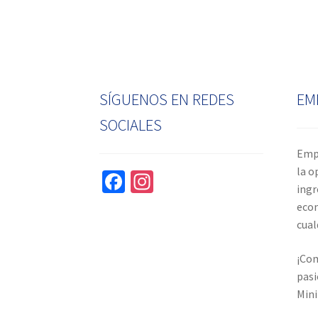
SÍGUENOS EN REDES
EM
SOCIALES
Empr
la o
Fa
In
ingr
ce
st
econ
b
ag
cual
o
ra
¡Com
o
m
pasi
k
Mini