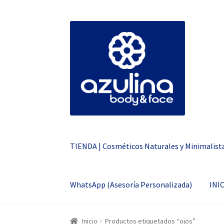
Ir
Ir
a
al
la
contenido
navegación
TIENDA | Cosméticos Naturales y Minimalist
WhatsApp (Asesoría Personalizada)
INI
Inicio
Productos etiquetados “ojos”