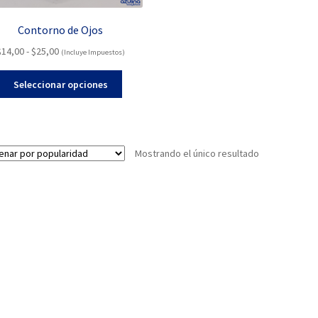
Contorno de Ojos
Rango
$
14,00
-
$
25,00
(Incluye Impuestos)
de
Este
precios:
Seleccionar opciones
producto
desde
tiene
$14,00
múltiples
hasta
variantes.
$25,00
Mostrando el único resultado
Las
opciones
se
pueden
elegir
en
la
página
de
producto