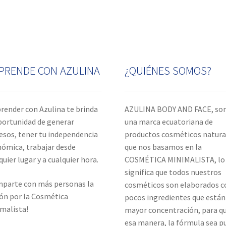
PRENDE CON AZULINA
¿QUIÉNES SOMOS?
ender con Azulina te brinda
AZULINA BODY AND FACE, s
portunidad de generar
una marca ecuatoriana de
esos, tener tu independencia
productos cosméticos natura
ómica, trabajar desde
que nos basamos en la
quier lugar y a cualquier hora.
COSMÉTICA MINIMALISTA, lo 
significa que todos nuestros
parte con más personas la
cosméticos son elaborados c
ón por la Cosmética
pocos ingredientes que están
malista!
mayor concentración, para q
esa manera, la fórmula sea p