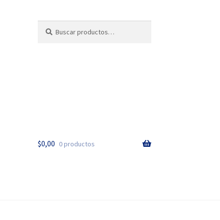
Buscar
Buscar
por:
$
0,00
0 productos