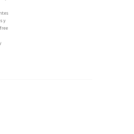
entes
s y
 free
y