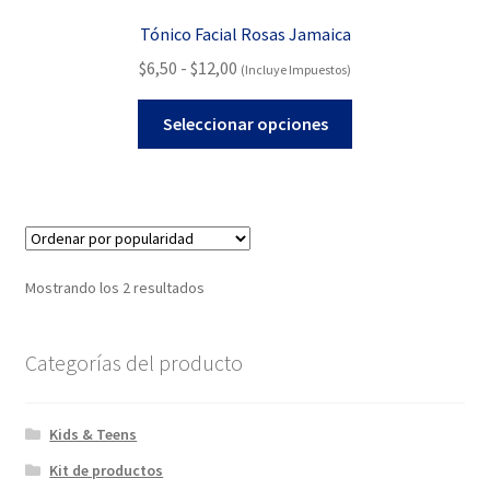
Tónico Facial Rosas Jamaica
Rango
$
6,50
-
$
12,00
(Incluye Impuestos)
de
Este
precios:
Seleccionar opciones
producto
desde
tiene
$6,50
múltiples
hasta
variantes.
$12,00
Las
opciones
Ordenado
Mostrando los 2 resultados
se
por
pueden
popularidad
elegir
Categorías del producto
en
la
Kids & Teens
página
de
Kit de productos