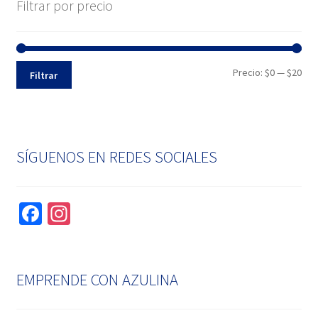
Filtrar por precio
Pre
Pre
Precio:
$0
—
$20
Filtrar
mín
máx
SÍGUENOS EN REDES SOCIALES
Fa
In
ce
st
b
ag
o
ra
EMPRENDE CON AZULINA
o
m