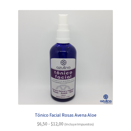
por
popularidad
Tónico Facial Rosas Avena Aloe
Rango
$
6,50
-
$
12,00
(Incluye Impuestos)
de