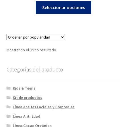
Este
precios:
Seleccionar opciones
producto
desde
tiene
$14,00
múltiples
hasta
variantes.
$25,00
Las
opciones
Mostrando el único resultado
se
pueden
elegir
Categorías del producto
en
la
Kids & Teens
página
de
Kit de productos
producto
Línea Aceites Faciales y Corporales
Línea Anti Edad
Línea Cacao Orgánico