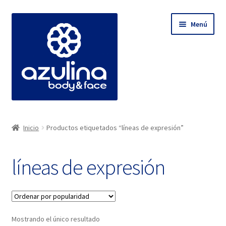
Ir
Ir
Menú
a
al
la
contenido
navegación
Expandi
TIENDA | Cosméticos Naturales y Minimalistas
el
Inicio
Productos etiquetados “líneas de expresión”
menú
Expandi
BLOG AZULINA
hijo
el
líneas de expresión
menú
WhatsApp (Asesoría Personalizada)
hijo
INICIO
Mostrando el único resultado