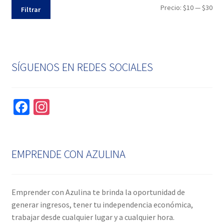
Pre
Pre
Precio:
$10
—
$30
Filtrar
mín
máx
SÍGUENOS EN REDES SOCIALES
Fa
In
ce
st
b
ag
o
ra
EMPRENDE CON AZULINA
o
m
k
Emprender con Azulina te brinda la oportunidad de
generar ingresos, tener tu independencia económica,
trabajar desde cualquier lugar y a cualquier hora.