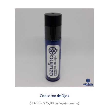
Contorno de Ojos
Rango
$
14,00
-
$
25,00
(Incluye Impuestos)
de