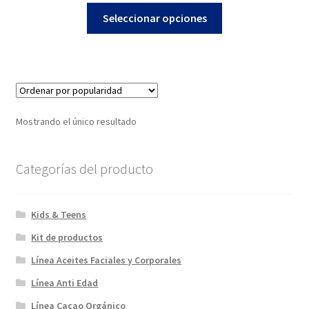
Este
precios:
Seleccionar opciones
producto
desde
tiene
$8,00
múltiples
hasta
variantes.
$18,00
Las
opciones
Mostrando el único resultado
se
pueden
elegir
Categorías del producto
en
la
Kids & Teens
página
de
Kit de productos
producto
Línea Aceites Faciales y Corporales
Línea Anti Edad
Línea Cacao Orgánico