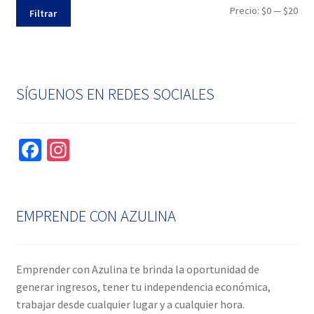
Pre
Pre
Precio:
$0
—
$20
Filtrar
mín
máx
SÍGUENOS EN REDES SOCIALES
Fa
In
ce
st
b
ag
o
ra
EMPRENDE CON AZULINA
o
m
k
Emprender con Azulina te brinda la oportunidad de
generar ingresos, tener tu independencia económica,
trabajar desde cualquier lugar y a cualquier hora.