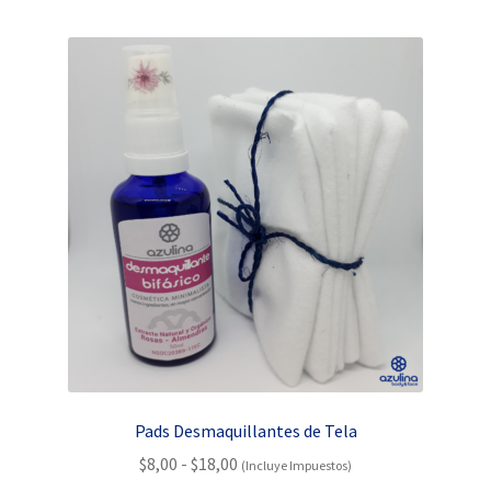
Pads Desmaquillantes de Tela
Rango
$
8,00
-
$
18,00
(Incluye Impuestos)
de