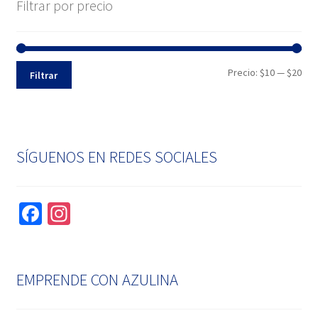
Filtrar por precio
Pre
Pre
Precio:
$10
—
$20
Filtrar
mín
máx
SÍGUENOS EN REDES SOCIALES
Fa
In
ce
st
b
ag
o
ra
EMPRENDE CON AZULINA
o
m