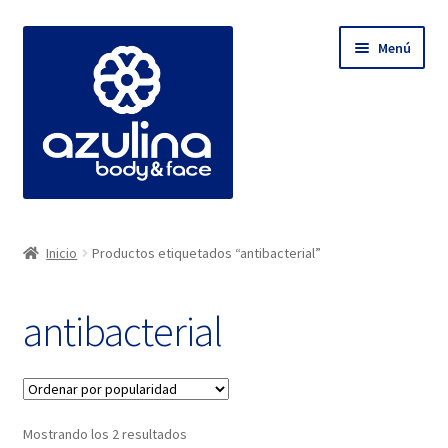
Ir
Ir
Menú
a
al
la
contenido
navegación
Expandi
TIENDA | Cosméticos Naturales y Minimalistas
el
Inicio
Productos etiquetados “antibacterial”
menú
Expandi
BLOG AZULINA
hijo
el
antibacterial
menú
WhatsApp (Asesoría Personalizada)
hijo
INICIO
Ordenado
Mostrando los 2 resultados