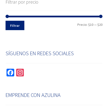
Filtrar por precio
Pre
Pre
Precio:
$10
—
$20
Filtrar
mín
máx
SÍGUENOS EN REDES SOCIALES
Fa
In
ce
st
b
ag
o
ra
EMPRENDE CON AZULINA
o
m