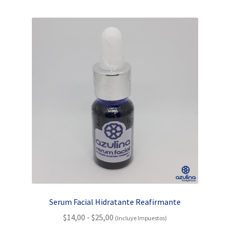
Serum Facial Hidratante Reafirmante
Rango
$
14,00
-
$
25,00
(Incluye Impuestos)
de