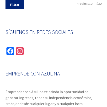
Pre
Pre
Precio:
$10
—
$30
Filtrar
mín
máx
SÍGUENOS EN REDES SOCIALES
Fa
In
ce
st
b
ag
o
ra
EMPRENDE CON AZULINA
o
m
k
Emprender con Azulina te brinda la oportunidad de
generar ingresos, tener tu independencia económica,
trabajar desde cualquier lugar y a cualquier hora.