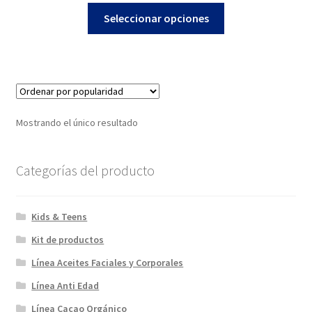
Este
precios:
Seleccionar opciones
producto
desde
tiene
$14,00
múltiples
hasta
variantes.
$25,00
Las
opciones
Mostrando el único resultado
se
pueden
elegir
Categorías del producto
en
la
Kids & Teens
página
de
Kit de productos
producto
Línea Aceites Faciales y Corporales
Línea Anti Edad
Línea Cacao Orgánico